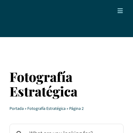
Saltar
al
Toggl
contenido
Navig
Proyectos
Blog
Contacto
Fotografía
Estratégica
Portada
»
Fotografía Estratégica
»
Página 2
Buscar: