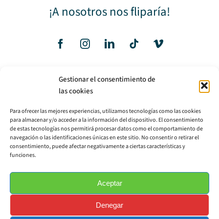
¡A nosotros nos fliparía!
Gestionar el consentimiento de
Avisos Legales
las cookies
Para ofrecer las mejores experiencias, utilizamos tecnologías como las cookies
Aviso Legal
para almacenar y/o acceder a la información del dispositivo. El consentimiento
de estas tecnologías nos permitirá procesar datos como el comportamiento de
Política de privacidad
navegación o las identificaciones únicas en este sitio. No consentir o retirar el
consentimiento, puede afectar negativamente a ciertas características y
Política de cookies
funciones.
Aceptar
hola@espaciolapecera.com
Denegar