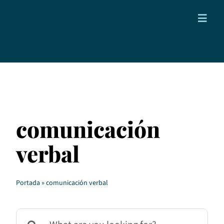
Saltar
al
Toggl
contenido
Navig
Proyectos
Blog
Contacto
comunicación
verbal
Portada
»
comunicación verbal
Buscar: