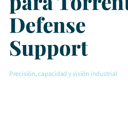
para Torren
Defense
Support
Precisión, capacidad y visión industrial