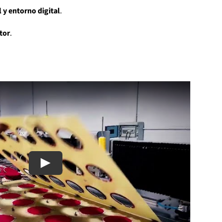
 y entorno digital
.
tor
.
Play