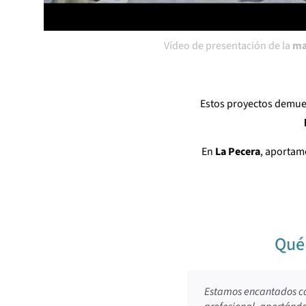
Vídeo de presentación de la
ma
Estos proyectos demue
En
La Pecera
, aportam
Qué 
Estamos encantados co
Desde nuestra product