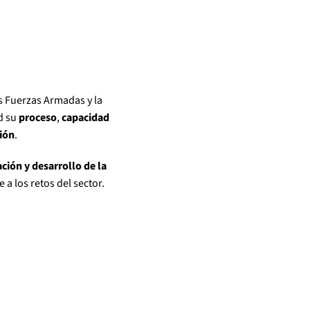
las Fuerzas Armadas y la
d su
proceso
,
capacidad
sión
.
ación y desarrollo de la
a los retos del sector.