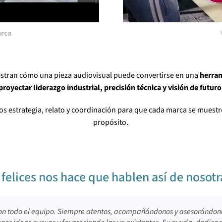
rca
stran cómo una pieza audiovisual puede convertirse en una
herram
proyectar liderazgo industrial, precisión técnica y visión de futuro
os estrategia, relato y coordinación para que cada marca se muestre
propósito.
felices nos hace que hablen así de noso
n todo el equipo. Siempre atentos, acompañándonos y asesorándon
ora no podemos más que agradecer la confianza y grandísimo trabaj