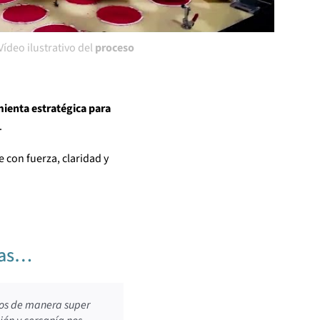
Vídeo ilustrativo del
proceso
ienta estratégica para
.
 con fuerza, claridad y
tras…
os de manera super
o que realizaron desde