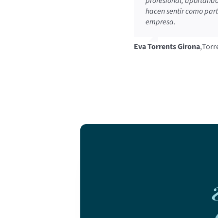
profesional, aportándo
La Pecera en los proyec
hacen sentir como part
cercano, y estamos des
empresa.
Pedro J. Poveda
,
Twin Fr
Eva Torrents Girona
,
Torr