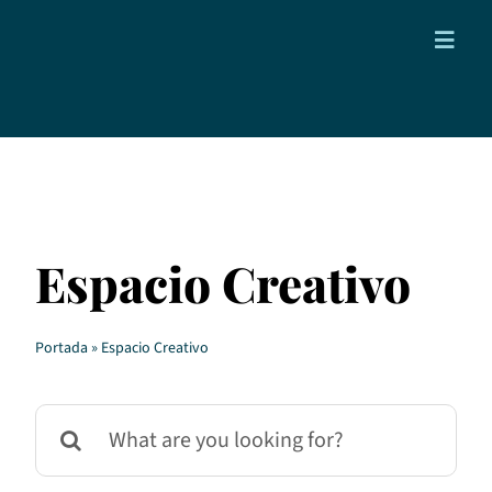
Saltar
al
Toggl
contenido
Navig
Proyectos
Blog
Contacto
Espacio Creativo
Portada
»
Espacio Creativo
Buscar: