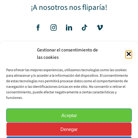
¡A nosotros nos fliparía!
Gestionar el consentimiento de
Avisos Legales
las cookies
Para ofrecer las mejores experiencias, utilizamos tecnologías como las cookies
Aviso Legal
para almacenar y/o acceder a la información del dispositivo. El consentimiento
de estas tecnologías nos permitirá procesar datos como el comportamiento de
Política de privacidad
navegación o las identificaciones únicas en este sitio. No consentir o retirar el
consentimiento, puede afectar negativamente a ciertas características y
Política de cookies
funciones.
Aceptar
hola@espaciolapecera.com
Denegar